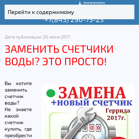
Перейти к содержимому
+7(843) 290-75-25
Дата публикации:
20 июня 2017
.
ЗАМЕНИТЬ СЧЕТЧИКИ
ВОДЫ? ЭТО ПРОСТО!
Вы хотите
заменить
счетчик
воды?
Не знаете
какой
счетчик
купить, где
преобрести