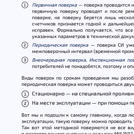
Первичная поверка
— поверка проводится н
первичную поверку проводят и после ре
поверке, на поверку берется лишь неско
счетчиков признается годной к дальнейше
исправен. Формально получается, что вс
указанных параметров в технической докум
Периодическая поверка
— поверка СИ уже 
межповерочный интервал (временной проме
Внеочередная поверка, Инспекционная по
потребителей не понадобятся, поэтому и опи
Виды поверок по срокам проведения мы разоб
периодическая поверка может проводиться дву
Стационарно — на специальной проливн
На месте эксплуатации — при помощи п
Вот мы и подошли к самому главному, когда лю
эксплуатации, такую поверку можно проводить т
Так вот этой методикой поверяются не все в
в паспорте вашего счетчика и если там МИ 1592