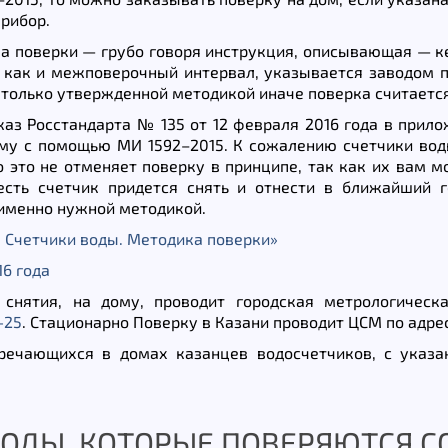
прибор.
 поверки — грубо говоря инструкция, описывающая — ке
, как и межповерочный интервал, указывается заводом п
только утвержденной методикой иначе поверка считается 
каз Росстандарта № 135 от 12 февраля 2016 года в прил
му с помощью МИ 1592–2015. К сожалению счетчики вод
о это не отменяет поверку в принципе, так как их вам м
есть счетчик придется снять и отнести в ближайший 
 именно нужной методикой.
 Счетчики воды. Методика поверки»
16 года
снятия, на дому, проводит городская метрологическа
-25
. Стационарно Поверку в Казани проводит ЦСМ по адр
речающихся в домах казанцев водосчетчиков, с указа
ОДЫ, КОТОРЫЕ ПОВЕРЯЮТСЯ СО