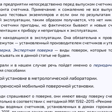
а предприятии непосредственно перед выпуском счетчика
монта счетчика. Примечание: к сожалению не все вып
лько тестовых экземпляров и если они по результатам
й эксплуатации, таким образом получается, что нет ни
е счетчики пригодны, но фактически бывают и новые 
ентации к прибору и непригодных к эксплуатации.
находящихся в эксплуатации. Она обязательна к прове
жуток — установленный производителем счетчиков и утв
верка, Экспертная поверка
— виды поверок, которые то
сывать их в данной статье не будем.
рали и в нашем случае речь пойдет именно о
периодич
мя способами:
ой установке в метрологической лаборатории.
ереносной мобильной поверочной установки.
ди спрашивают о поверке, они имеют ввиду поверку счет
олько в соответствии с методикой МИ 1592–2015 «Рекоме
иды водяных счетчиков, установленных в домах горожан
–2015, то можно заказывать поверку на дом, если указана